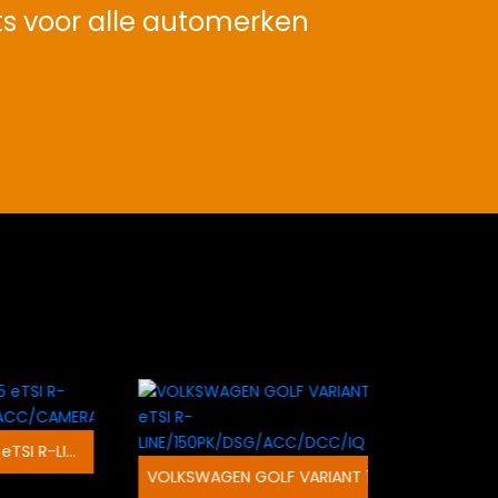
ts voor alle automerken
VOLKSWAGEN GOLF 1.5 eTSI R-LINE/150PK/DSG/PANO/ACC/CAMERA/IQ
VOLKSWAGEN GOLF VARIANT 1.5 eTSI R-LINE/150PK/DSG/ACC/DCC/IQ