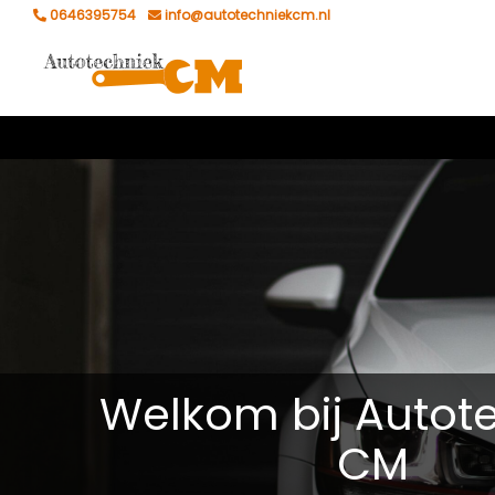
0646395754
info@autotechniekcm.nl
Welkom bij Autot
CM