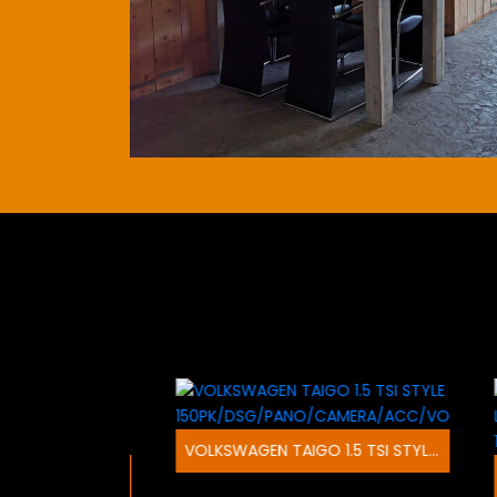
VOLKSWAGEN TAIGO 1.5 TSI STYLE 150PK/DSG/PANO/CAMERA/ACC/VOL
AUDI Q3 40TFSI QUATTRO S-LINE 190PK/S-TRONIC/PANO/360CAMERA/