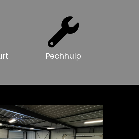
rt
Pechhulp