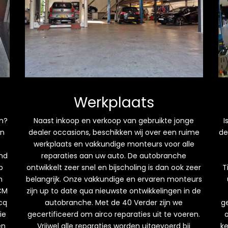
Werkplaats
n?
Naast inkoop en verkoop van gebruikte jonge
I
an
dealer occasions, beschikken wij over een ruime
de
werkplaats en vakkundige monteurs voor alle
end
reparaties aan uw auto. De autobranche
p
ontwikkelt zeer snel en bijscholing is dan ook zeer
T
n
belangrijk. Onze vakkundige en ervaren monteurs
 CM
zijn up to date qua nieuwste ontwikkelingen in de
 cq
autobranche. Met de 40 Verder zijn we
ge
ie
gecertificeerd om airco reparaties uit te voeren.
o
en
Vrijwel alle reparaties worden uitgevoerd bij
k