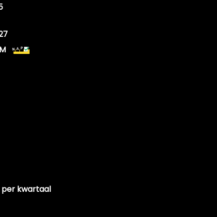
Cilinderinhoud
5
Vermogen
27
Brandstofmotor vermoge
KM
Elektrische motor vermo
Topsnelheid
Acceleratie (0-100 km/h)
Maximum aantal toeren p
Koppel
Gemiddeld verbruik
 per kwartaal