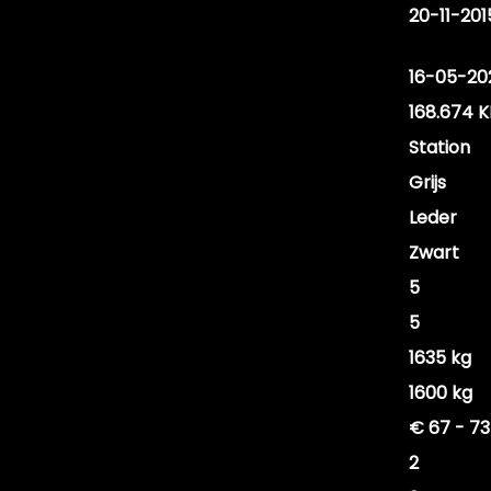
Datum eerste toelating
20-11-201
(internationaal)
APK vervaldatum
16-05-20
Tellerstand
168.674 
Carrosserie
Station
Kleur
Grijs
Bekleding
Leder
Interieurkleur
Zwart
Aantal deuren
5
Aantal zitplaatsen
5
Gewicht
1635 kg
Maximum massa geremd
1600 kg
Motorrijtuigenbelasting
€ 67 - 73
Aantal sleutels
2