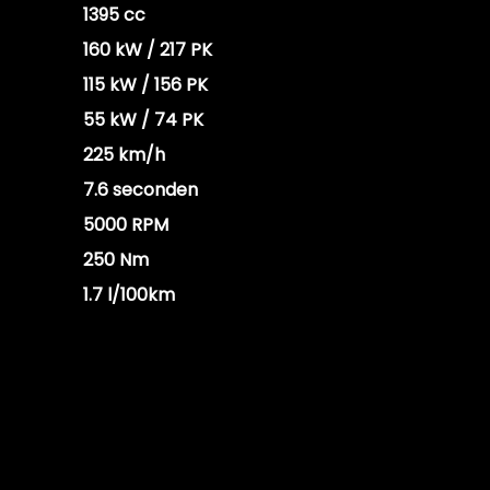
1395 cc
160 kW / 217 PK
n
115 kW / 156 PK
gen
55 kW / 74 PK
225 km/h
7.6 seconden
er minuut
5000 RPM
250 Nm
1.7 l/100km