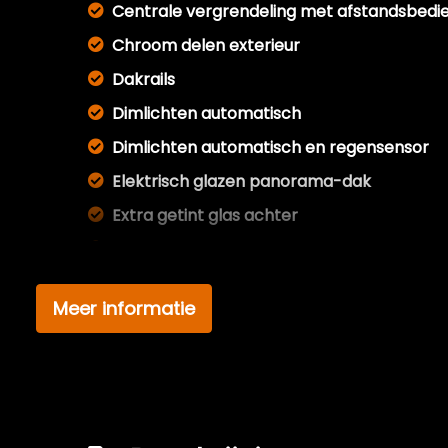
Centrale vergrendeling met afstandsbedi
Chroom delen exterieur
Dakrails
Dimlichten automatisch
Dimlichten automatisch en regensensor
Elektrisch glazen panorama-dak
Extra getint glas achter
Full led verlichting
Getint glas
Meer informatie
Glazen schuifdak
Keyless entry
Koplampreiniging
Led achterlichten