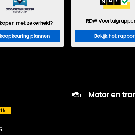
RDW Voertuigrappor
 kopen met zekerheid?
koopkeuring plannen
Bekijk het rappor
Motor en tra
Brandstof
1N
Transmissie
Aantal cilinders
5