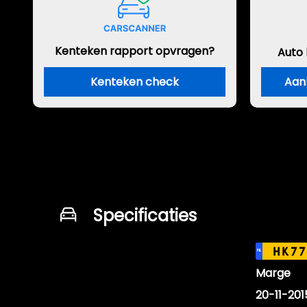
Kenteken rapport opvragen?
Auto
Kenteken check
Aan
Specificaties
Kenteken
HK77
NL
BTW of Marge
Marge
Datum eerste toelating
20-11-201