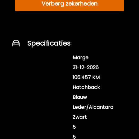
Verberg zekerheden
Specificaties
BTW of Marge
Marge
APK vervaldatum
31-12-2026
Tellerstand
106.457 KM
Carrosserie
Hatchback
Kleur
Blauw
Bekleding
Leder/Alcantara
Interieurkleur
Zwart
Aantal deuren
5
Aantal zitplaatsen
5