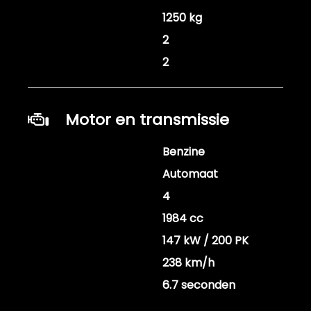
Gewicht
1250 kg
Aantal sleutels
2
Aantal handzenders
2
Motor en transmissie
Brandstof
Benzine
Transmissie
Automaat
Aantal cilinders
4
Cilinderinhoud
1984 cc
Vermogen
147 kW / 200 PK
Topsnelheid
238 km/h
Acceleratie (0-100
6.7 seconden
km/h)