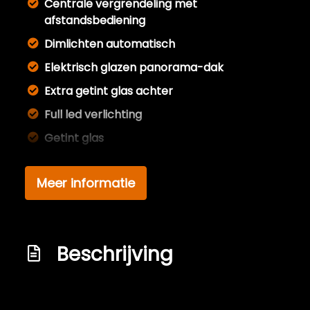
Centrale vergrendeling met
afstandsbediening
Dimlichten automatisch
Elektrisch glazen panorama-dak
Extra getint glas achter
Full led verlichting
Getint glas
Glazen schuifdak
Meer informatie
Led achterlichten
Led dagrijverlichting
Led koplampen adaptief
Beschrijving
Lichtmetalen velgen 18"
Metaalkleur
Beschrijving
Mistlampen voor adaptief
Hierbij wordt u aangeboden deze letterlijk in