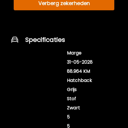
Verberg zekerheden
Specificaties
BTW of Marge
Marge
APK vervaldatum
31-05-2028
Tellerstand
88.964 KM
Carrosserie
Hatchback
Kleur
Grijs
Bekleding
Stof
Interieurkleur
Zwart
Aantal deuren
5
Aantal zitplaatsen
5