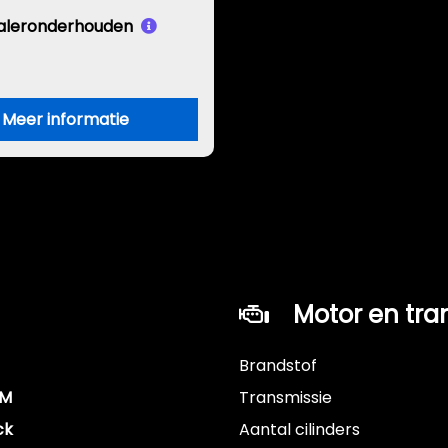
aleronderhouden
Meer informatie
Motor en tra
Brandstof
KM
Transmissie
ck
Aantal cilinders