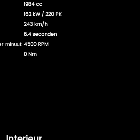
1984 cc
162 kW / 220 PK
243 km/h
6.4 seconden
er minuut
4500 RPM
0 Nm
Interieur