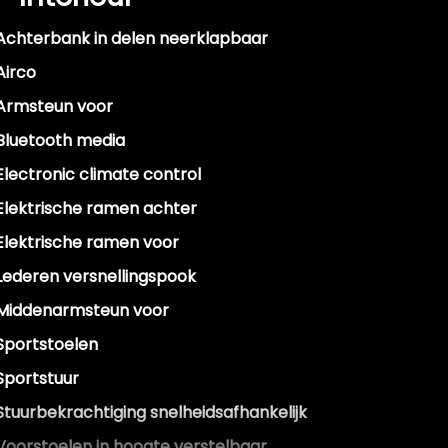
Achterbank in delen neerklapbaar
Airco
Armsteun voor
Bluetooth media
Electronic climate control
Elektrische ramen achter
Elektrische ramen voor
Lederen versnellingspook
Middenarmsteun voor
Sportstoelen
Sportstuur
Stuurbekrachtiging snelheidsafhankelijk
Voorstoelen in hoogte verstelbaar