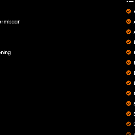
warmbaar
ening