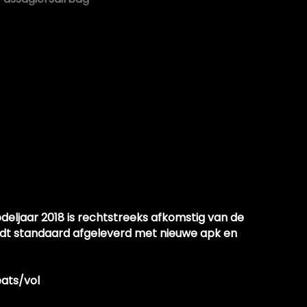
Vervolgbotsing preventie
Zij airbag(s) voor
odeljaar 2018 is rechtstreeks afkomstig van de
ordt standaard afgeleverd met nieuwe apk en
ats/vol