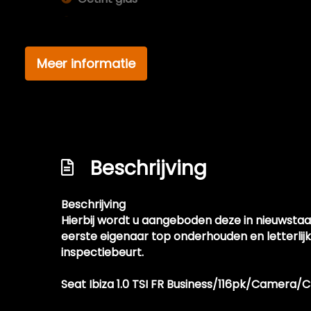
Koplampreiniging
Led achterlichten
Meer informatie
Led dagrijverlichting
Led koplampen
Lichtmetalen velgen 18"
Metaalkleur
Beschrijving
Mistlampen voor
Parkeersensor achter
Beschrijving
Parkeersensor voor
Hierbij wordt u aangeboden deze in nieuwstaat
Ruitensproeiers/wisserbladen verwarmba
eerste eigenaar top onderhouden en letterlij
inspectiebeurt.
Speciale kleur
Sportonderstel
Seat Ibiza 1.0 TSI FR Business/116pk/Camer
Sportvelgen