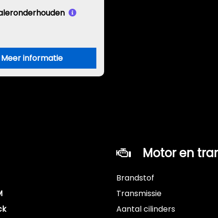
aleronderhouden
Meer informatie
Motor en tra
Brandstof
M
Transmissie
ck
Aantal cilinders