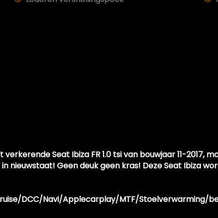
Microvezel bekleding
Middenarmsteun voor
Passagiersstoel in hoogte verstelbaar
Sportstoelen
Stuur leder
Stuur leder en multifunctioneel
Stuur verstelbaar
Stuurbekrachtiging
Stuurbekrachtiging snelheidsafhankelijk
 verkerende Seat Ibiza FR 1.0 tsi van bouwjaar 11-2017, m
ar
Voorstoelen verwarmd
k in nieuwstaat! Geen deuk geen kras! Deze Seat Ibiza w
a/Cruise/DCC/Navi/Applecarplay/MTF/Stoelverwarming/be