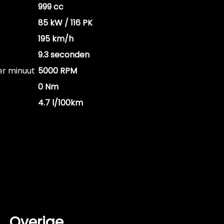
999 cc
85 kW / 116 PK
195 km/h
9.3 seconden
er minuut
5000 RPM
0 Nm
4.7 l/100km
Overige