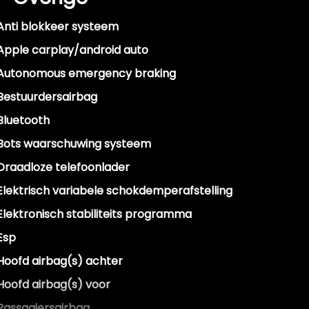
Anti blokkeer systeem
Apple carplay/android auto
Autonomous emergency braking
Bestuurdersairbag
Bluetooth
Bots waarschuwing systeem
Draadloze telefoonlader
Elektrisch variabele schokdemperafstelling
Elektronisch stabiliteits programma
Esp
Hoofd airbag(s) achter
Hoofd airbag(s) voor
Passagiersairbag