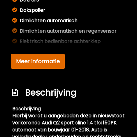
Dakspoiler
Dimlichten automatisch
Dimlichten automatisch en regensensor
Elektrisch bedienbare achterklep
Elektrisch glazen panorama-dak
Meer informatie
Extra getint glas achter
Getint glas
Glazen schuifdak
Beschrijving
Keyless entry
Led dagrijverlichting
Beschrijving
Lichtmetalen velgen 19"
Hierbij wordt u aangeboden deze in nieuwstaat
verkerende Audi Q2 sport sline 1.4 tfsi 150PK
Lichtmetalen velgen multi-spaaks 19"
automaat van bouwjaar 01-2018. Auto is
Panoramadak
volledig dealer onderhouden en rechtstreeks