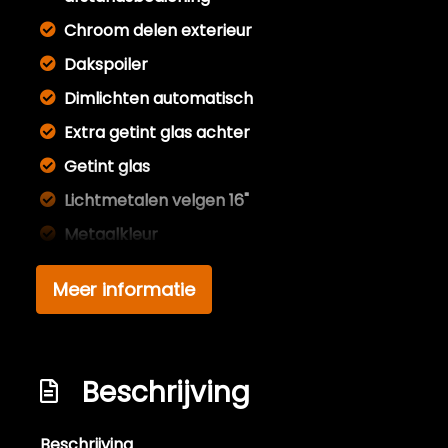
Chroom delen exterieur
Dakspoiler
Dimlichten automatisch
Extra getint glas achter
Getint glas
Lichtmetalen velgen 16"
Metaalkleur
Mistlampen voor
Meer informatie
Sportonderstel
Sportvelgen
Interieur
Beschrijving
Achterbank in delen neerklapbaar
Beschrijving