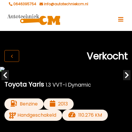
0646395754
info@autotechniekcm.nl
Verkocht
Toyota Yaris
1.3 VVT-i Dynamic
Benzine
2013
Handgeschakeld
110.276 KM