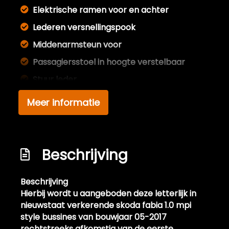
Elektrische ramen voor en achter
Lederen versnellingspook
Middenarmsteun voor
Passagiersstoel in hoogte verstelbaar
Stuur leder
Stuur verstelbaar
Meer informatie
Stuurbekrachtiging
Voorstoelen verwarmd
Overige
Beschrijving
Anti blokkeer systeem
Beschrijving
Hierbij wordt u aangeboden deze letterlijk in
Anti doorslip regeling
nieuwstaat verkerende skoda fabia 1.0 mpi
Autonomous emergency braking
style bussines van bouwjaar 05-2017
Bestuurdersairbag
rechtstreeks afkomstig van de eerste