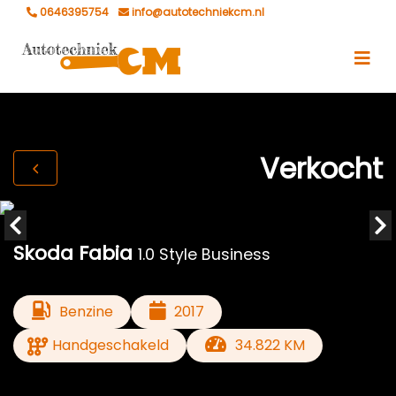
0646395754
info@autotechniekcm.nl
Verkocht
Skoda Fabia
1.0 Style Business
Benzine
2017
Handgeschakeld
34.822 KM