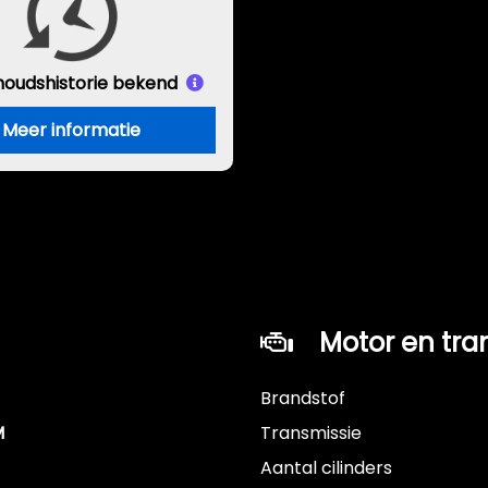
houds
historie bekend
Meer informatie
Motor en tra
Brandstof
M
Transmissie
Aantal cilinders