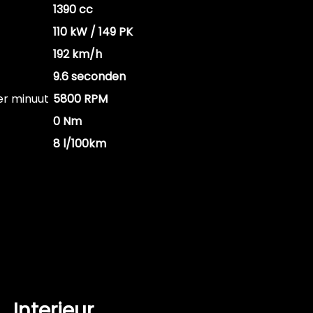
1390 cc
110 kW / 149 PK
192 km/h
9.6 seconden
er minuut
5800 RPM
0 Nm
8 l/100km
Interieur