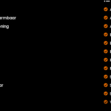
warmbaar
ening
ar