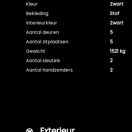
Kleur
Zwart
Bekleding
Stof
Interieurkleur
Zwart
Aantal deuren
5
Aantal zitplaatsen
5
Gewicht
1521 kg
Aantal sleutels
2
Aantal handzenders
2
Exterieur