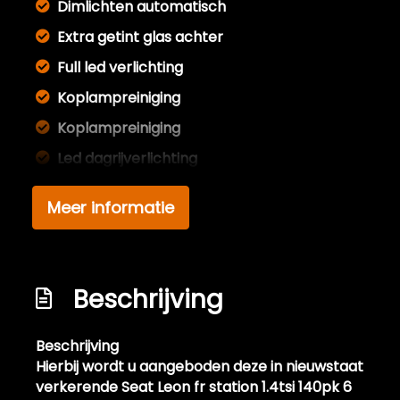
Dimlichten automatisch
Extra getint glas achter
Full led verlichting
Koplampreiniging
Koplampreiniging
Led dagrijverlichting
Led koplampen
Meer informatie
Lichtmetalen velgen 17"
Metaalkleur
Mistlampen voor adaptief
Beschrijving
Parkeersensor voor en achter
Ruitensproeiers/wisserbladen
Beschrijving
verwarmbaar
Hierbij wordt u aangeboden deze in nieuwstaat
verkerende Seat Leon fr station 1.4tsi 140pk 6
Spiegels elektrisch inklapbaar