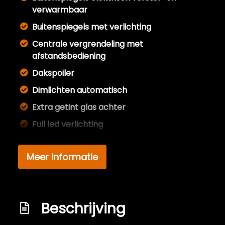
verwarmbaar
Buitenspiegels met verlichting
Centrale vergrendeling met
afstandsbediening
Dakspoiler
Dimlichten automatisch
Extra getint glas achter
Full led verlichting
Getint glas
Meer informatie
Keyless entry
Koplampen adaptief
Led achterlichten
Beschrijving
Led dagrijverlichting