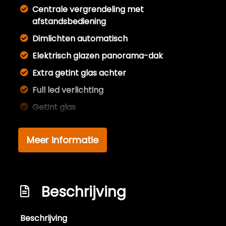
Centrale vergrendeling met
afstandsbediening
Dimlichten automatisch
Elektrisch glazen panorama-dak
Extra getint glas achter
Full led verlichting
Getint glas
Glazen schuifdak
Meer informatie
Koplampen adaptief
Koplampreiniging
Koplampreiniging
Beschrijving
Led koplampen
Led koplampen adaptief
Beschrijving