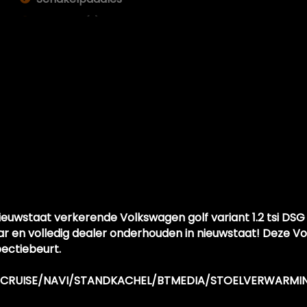
Zij airbag(s) achter
Zij airbag(s) voor
Exterieur
Achterruitwisser
Buitenspiegels elektrisch inklapbaar
Buitenspiegels elektrisch verstel- en verwarmbaa
Centrale vergrendeling met afstandsbediening
Dakrails
 nieuwstaat verkerende Volkswagen golf variant 1.2 tsi D
Dakspoiler
r en volledig dealer onderhouden in nieuwstaat! Deze Vo
Dimlichten automatisch
pectiebeurt.
Koplampreiniging
/DSG/CRUISE/NAVI/STANDKACHEL/BTMEDIA/STOELVERWARM
Koplampreiniging