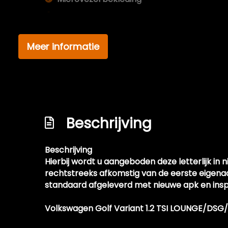
Middenarmsteun voor
Passagiersstoel in hoogte verstelbaar
Meer informatie
Sportstoelen
Stuur en versnellingspook (kunst)leder
Stuur leder en multifunctioneel
Stuur verstelbaar
Beschrijving
Stuurbekrachtiging
Stuurbekrachtiging snelheidsafhankelijk
Beschrijving
Voorstoelen verwarmd
Hierbij wordt u aangeboden deze letterlijk in
rechtstreeks afkomstig van de eerste eigenaa
standaard afgeleverd met nieuwe apk en ins
Volkswagen Golf Variant 1.2 TSI LOUNGE