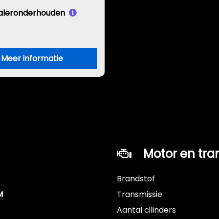
aleronderhouden
Meer informatie
Motor en tra
Brandstof
M
Transmissie
Aantal cilinders