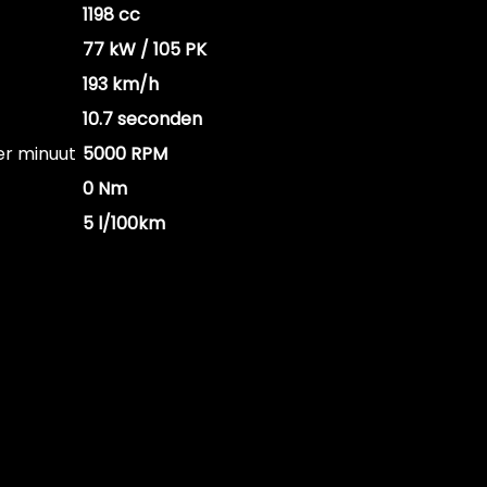
1198 cc
77 kW / 105 PK
193 km/h
10.7 seconden
er minuut
5000 RPM
0 Nm
5 l/100km