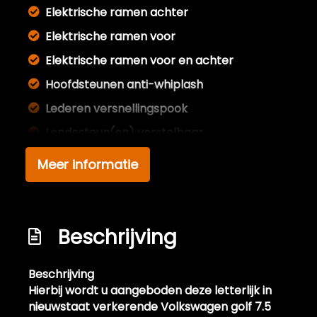
Elektrische ramen achter
Elektrische ramen voor
Elektrische ramen voor en achter
Hoofdsteunen anti-whiplash
Lederen versnellingspook
Lendesteun(en) verstelbaar
Microvezel bekleding
Meer informatie
Middenarmsteun voor
Sportstoelen
Stuur leder
Beschrijving
Stuur verstelbaar
Beschrijving
Stuurbekrachtiging snelheidsafhankelijk
Hierbij wordt u aangeboden deze letterlijk in
Velours bekleding
nieuwstaat verkerende Volkswagen golf 7.5