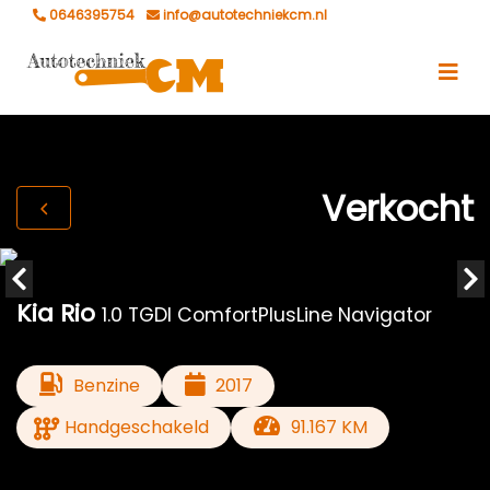
0646395754
info@autotechniekcm.nl
Verkocht
Kia Rio
1.0 TGDI ComfortPlusLine Navigator
Benzine
2017
Handgeschakeld
91.167 KM