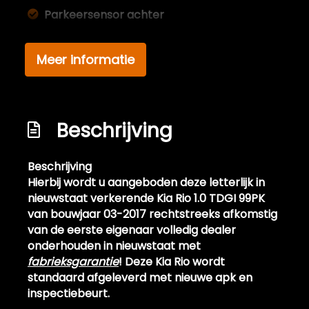
Parkeersensor achter
Interieur
Meer informatie
Achterbank in delen neerklapbaar
Airco
Bestuurdersstoel in hoogte verstelbaar
Beschrijving
Bluetooth media
Beschrijving
Elektrische ramen voor
Hierbij wordt u aangeboden deze letterlijk in
Elektrische ramen voor en achter
nieuwstaat verkerende Kia Rio 1.0 TDGI 99PK
van bouwjaar 03-2017 rechtstreeks afkomstig
Middenarmsteun voor
van de eerste eigenaar volledig dealer
Stuur en versnellingspook (kunst)leder
onderhouden in nieuwstaat met
fabrieksgarantie
! Deze Kia Rio wordt
Stuur verstelbaar
standaard afgeleverd met nieuwe apk en
Stuurbekrachtiging
inspectiebeurt.