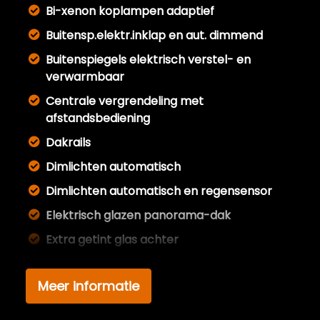
Bi-xenon koplampen adaptief
Buitensp.elektr.inklap en aut. dimmend
Buitenspiegels elektrisch verstel- en
verwarmbaar
Centrale vergrendeling met
afstandsbediening
Dakrails
Dimlichten automatisch
Dimlichten automatisch en regensensor
Elektrisch glazen panorama-dak
Extra getint glas achter
Full led verlichting
Meer informatie
Getint glas
Glazen schuifdak