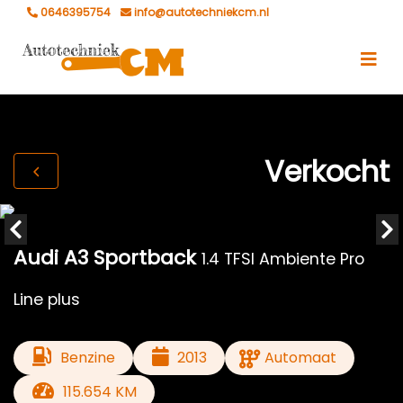
0646395754
info@autotechniekcm.nl
Verkocht
Audi A3 Sportback
1.4 TFSI Ambiente Pro
Line plus
Benzine
2013
Automaat
115.654 KM