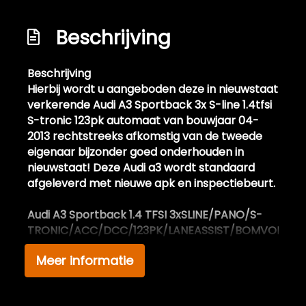
Koplampen adaptief
Beschrijving
Koplampreiniging
Koplampreiniging
Beschrijving
Led koplampen
Hierbij wordt u aangeboden deze in nieuwstaat
verkerende Audi A3 Sportback 3x S-line 1.4tfsi
Led koplampen adaptief
S-tronic 123pk automaat van bouwjaar 04-
Lichtmetalen velgen 18"
2013 rechtstreeks afkomstig van de tweede
eigenaar bijzonder goed onderhouden in
Metaalkleur
nieuwstaat! Deze Audi a3 wordt standaard
Mistlampen voor
afgeleverd met nieuwe apk en inspectiebeurt.
Panoramadak
Audi A3 Sportback 1.4 TFSI 3xSLINE/PANO/S-
Parkeersensor achter
TRONIC/ACC/DCC/123PK/LANEASSIST/BOMVOL
Parkeersensor voor en achter
Meer informatie
Extra informatie:
Speciale kleur
Deze in nieuwstaat verkerende Audi a3
sportback van bouwjaar 04-2013 beschikt
Sportonderstel