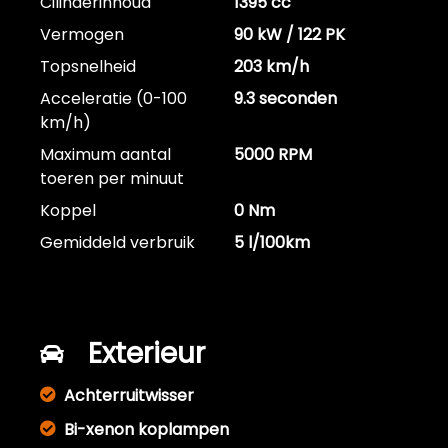
Cilinderinhoud
1395 cc
Vermogen
90 kW / 122 PK
Topsnelheid
203 km/h
Acceleratie (0-100
9.3 seconden
km/h)
Maximum aantal
5000 RPM
toeren per minuut
Koppel
0 Nm
Gemiddeld verbruik
5 l/100km
Exterieur
Achterruitwisser
Bi-xenon koplampen