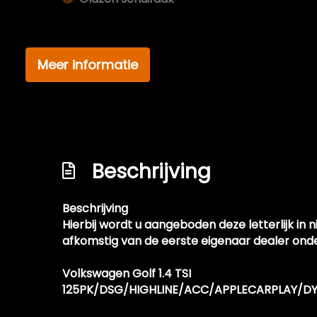
Keyless entry
Koplampreiniging
Meer informatie
Koplampreiniging
Led achterlichten
Lichtmetalen velgen 18"
Metaalkleur
Beschrijving
Mistlampen voor adaptief
Panoramadak
Beschrijving
Parkeer assistent
Hierbij wordt u aangeboden deze letterlijk in
Parkeersensor voor en achter
afkomstig van de eerste eigenaar dealer ond
Ruitensproeiers/wisserbladen verwarmba
Volkswagen Golf 1.4 TSI
Speciale kleur
125PK/DSG/HIGHLINE/ACC/APPLECARPLAY/
Sportonderstel