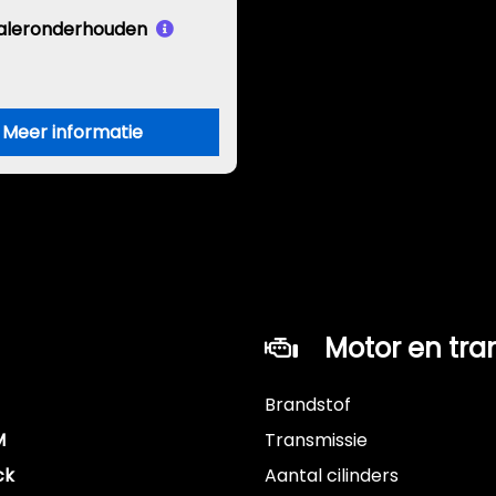
aleronderhouden
Meer informatie
Motor en tra
Brandstof
M
Transmissie
ck
Aantal cilinders