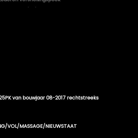
Lendesteun(en) verstelbaar
Microvezel bekleding
Middenarmsteun voor
Passagiersstoel in hoogte verstelbaar
Sfeerverlichting
Sportief interieur
Sportstoelen
Sportstuur
Stuur en versnellingspook (kunst)leder
i 125PK van bouwjaar 08-2017 rechtstreeks
Stuur leder
Stuur leder en multifunctioneel
Stuur verstelbaar
NG/VOL/MASSAGE/NIEUWSTAAT
Stuurbekrachtiging snelheidsafhankelijk