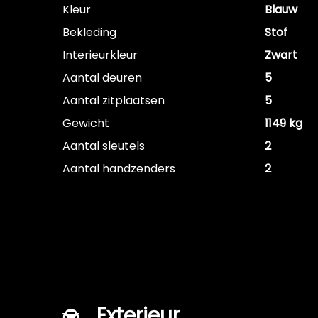
Kleur
Blauw
Bekleding
Stof
Interieurkleur
Zwart
Aantal deuren
5
Aantal zitplaatsen
5
Gewicht
1149 kg
Aantal sleutels
2
Aantal handzenders
2
Exterieur