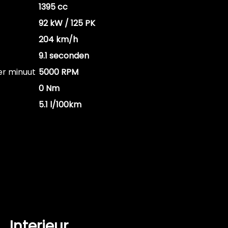
1395 cc
92 kW / 125 PK
204 km/h
9.1 seconden
er minuut
5000 RPM
0 Nm
5.1 l/100km
Interieur