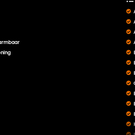
warmbaar
ening