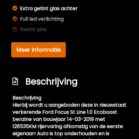
Extra getint glas achter
Full led verlichting
Getint glas
Glazen schuifdak
Meer informatie
Keyless entry
Koplampen adaptief
Led achterlichten
Beschrijving
Led dagrijverlichting
Led koplampen
Beschrijving
Lichtmetalen velgen 18"
Hierbij wordt u aangeboden deze in nieuwstaat
verkerende Ford Focus St Line 1.0 Ecoboost
Metaalkleur
benzine van bouwjaar 14-03-2019 met
Mistlampen voor adaptief
126535KM rijervaring afkomstig van de eerste
eigenaar! Auto is top onderhouden en is
Park distance control