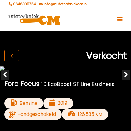
0646395754
info@autotechniekcm.nl
Verkocht
Ford Focus
1.0 EcoBoost ST Line Business
Benzine
2019
Handgeschakeld
126.535 KM