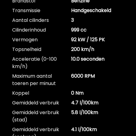
Brandstof
Benzine
Transmissie
Handgeschakeld
Aantal cilinders
3
Cilinderinhoud
999 cc
Vermogen
92 kW / 125 PK
Topsnelheid
200 km/h
Acceleratie (0-100
10.0 seconden
km/h)
Maximum aantal
6000 RPM
toeren per minuut
Koppel
0 Nm
Gemiddeld verbruik
4.7 l/100km
Gemiddeld verbruik
5.8 l/100km
(stad)
Gemiddeld verbruik
4.1 l/100km