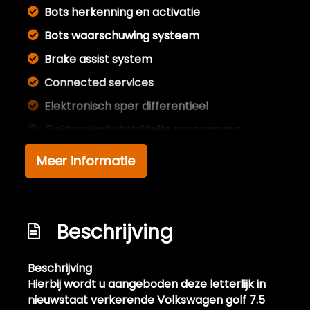
Bots herkenning en activatie
Bots waarschuwing systeem
Brake assist system
Connected services
Elektronisch sper differentieel
Elektronisch stabiliteits programma
Elektronische remkrachtverdeling
Meer informatie
Hoofd airbag(s) achter
Hoofd airbag(s) voor
Knie airbag(s)
Beschrijving
Passagiersairbag
Beschrijving
Schakelpaddles
Hierbij wordt u aangeboden deze letterlijk in
Variabele stuuroverbrenging
nieuwstaat verkerende Volkswagen golf 7.5