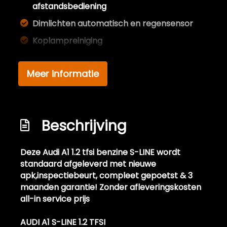
afstandsbediening
Dimlichten automatisch en regensensor
Koplampreiniging
Koplampreiniging
Meer informatie
Lichtmetalen velgen 17"
Lichtmetalen velgen 5-spaaks 17"
Metaalkleur
Beschrijving
Mistlampen voor
Park distance control
Deze Audi A1 1.2 tfsi benzine S-LINE wordt
Parkeersensor achter
standaard afgeleverd met nieuwe
apk,inspectiebeurt, compleet gepoetst & 3
Sportonderstel
maanden garantie! Zonder afleveringskosten
Sportvelgen
all-in service prijs
Warmtewerend glas
AUDI A1 S-LINE 1.2 TFSI