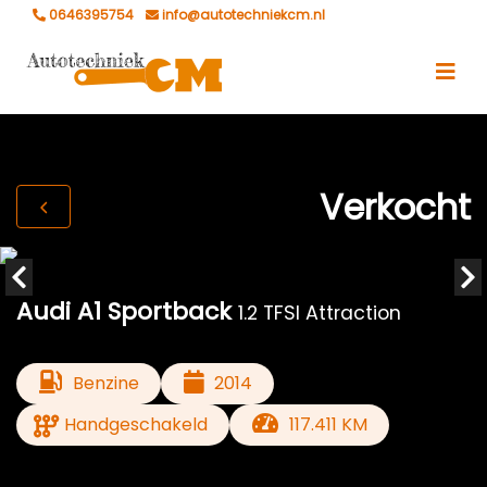
0646395754
info@autotechniekcm.nl
Verkocht
Audi A1 Sportback
1.2 TFSI Attraction
Benzine
2014
Handgeschakeld
117.411 KM