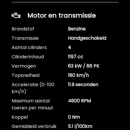
Motor en transmissie
Brandstof
Benzine
Transmissie
Handgeschakeld
Aantal cilinders
4
Cilinderinhoud
1197 cc
Vermogen
63 kW / 86 PK
Topsnelheid
180 km/h
Acceleratie (0-100
11.9 seconden
km/h)
Maximum aantal
4800 RPM
toeren per minuut
Koppel
0 Nm
Gemiddeld verbruik
5.1 l/100km