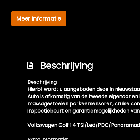
Stuur en versnellingspook (kunst)leder
Stuur leder en multifunctioneel
Meer informatie
Stuur verstelbaar
Stuurbekrachtiging snelheidsafhankelijk
Voorstoelen verwarmd
Beschrijving
Beschrijving
Hierbij wordt u aangeboden deze in nieuwstaa
Auto is afkomstig van de tweede eigenaar en is
massagestoelen parkeersensoren, cruise cont
inspectiebeurt en garantiemogelijkheden va
Volkswagen Golf 1.4 TSI/Led/PDC/Panoramad
Extra informatie: