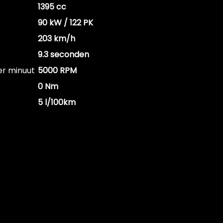
1395 cc
90 kW / 122 PK
203 km/h
9.3 seconden
er minuut
5000 RPM
0 Nm
5 l/100km