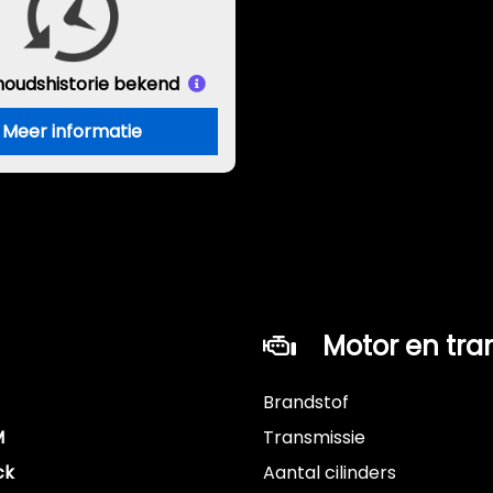
houds
historie bekend
Meer informatie
Motor en tra
Brandstof
M
Transmissie
ck
Aantal cilinders