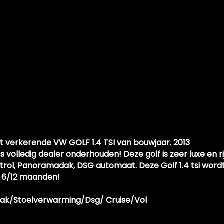
Knie airbag(s)
Passagiersairbag
Zij airbag(s) voor
Exterieur
Bi-xenon koplampen adaptief
Buitenspiegels elektrisch verstel- en verwarmbaa
Centrale vergrendeling met afstandsbediening
Dakspoiler
t verkerende VW GOLF 1.4 TSI van bouwjaar. 2013
Dimlichten automatisch
 volledig dealer onderhouden! Deze golf is zeer luxe en ri
Extra getint glas achter
rol, Panoramadak, DSG automaat. Deze Golf 1.4 tsi word
n 6/12 maanden!
Lichtmetalen velgen 18"
Mistlampen voor
ak/Stoelverwarming/Dsg/ Cruise/Vol
Mistlampen voor