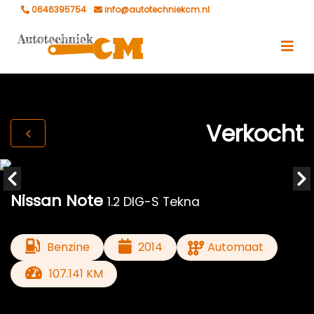
0646395754
info@autotechniekcm.nl
Verkocht
Nissan Note
1.2 DIG-S Tekna
Benzine
2014
Automaat
107.141 KM