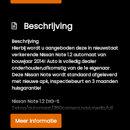
Passagiersairbag
Rondomzicht camera
Zij airbag(s) voor
Beschrijving
Zij airbag(s) voor
Beschrijving
Interieur
Hierbij wordt u aangeboden deze in nieuwstaat
verkerende Nissan Note 1.2 automaat van
Achterbank in delen neerklapbaar
bouwjaar 2014! Auto is volledig dealer
Achterbank verstelbaar
onderhouden,afkomstig van de 1e eigenaar.
Deze Nissan Note wordt standaard afgeleverd
Airco
met nieuwe apk, inspectiebeurt en 3 maanden
Armsteun achter
huisgarantie!
Armsteun voor
Nissan Note 1.2 DIG-S
Bestuurdersstoel in hoogte verstelbaar
Tekna/automaat/360camera,navi,media,full
Electronic climate control
Meer informatie
Extra informatie:
Elektrische ramen achter
Deze in nieuwstaat verkerende Nissan Note