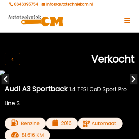
0646395754
info@autotechniekcm.nl
Verkocht
Audi A3 Sportback
1.4 TFSI CoD Sport Pro
Line S
Benzine
2016
Automaat
81.616 KM