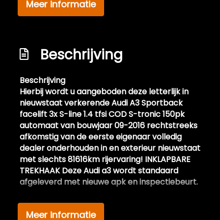
Meer informatie
Getint glas
Koplampreiniging
Led koplampen
Beschrijving
Lichtmetalen velgen 18"
Parkeersensor achter
Beschrijving
Parkeersensor voor en achter
Hierbij wordt u aangeboden deze letterlijk in
nieuwstaat verkerende Audi A3 Sportback
Sportonderstel
facelift 3x S-line 1.4 tfsi COD S-tronic 150pk
Sportvelgen
automaat van bouwjaar 09-2016 rechtstreeks
afkomstig van de eerste eigenaar volledig
Trekhaak
dealer onderhouden in en exterieur nieuwstaat
Trekhaak uitklapbaar
met slechts 81616km rijervaring!
INKLAPBARE
TREKHAAK
Deze Audi a3 wordt standaard
Warmtewerend glas
afgeleverd met nieuwe apk en inspectiebeurt.
Interieur
Audi A3 SPORTBACK 1.4 TFSI CoD 150PK/S-
Meer informatie
Achterbank in delen neerklapbaar
TRONIC/3XSLINE/ADAPTIEFCRUISE/DCC/NAV/CAME