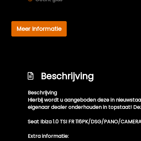
Glazen schuifdak
Keyless entry
Meer informatie
Koplampreiniging
Led achterlichten
Led dagrijverlichting
Led koplampen
Beschrijving
Lichtmetalen velgen 18"
Mistlampen voor
Beschrijving
Panoramadak
Hierbij wordt u aangeboden deze in nieuwstaat
Park distance control
eigenaar dealer onderhouden in topstaat! De
Parkeersensor achter
Seat Ibiza 1.0 TSI FR 116PK/DSG/PANO/CA
Parkeersensor voor
Extra informatie:
Parkeersensor voor en achter