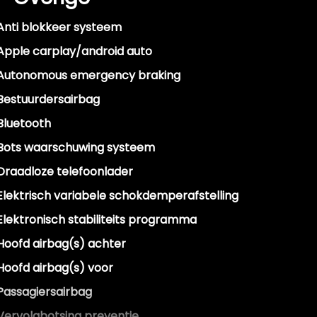
Anti blokkeer systeem
Apple carplay/android auto
Autonomous emergency braking
Bestuurdersairbag
Bluetooth
Bots waarschuwing systeem
Draadloze telefoonlader
Elektrisch variabele schokdemperafstelling
Elektronisch stabiliteits programma
Hoofd airbag(s) achter
Hoofd airbag(s) voor
Passagiersairbag
Vervolgbotsing preventie