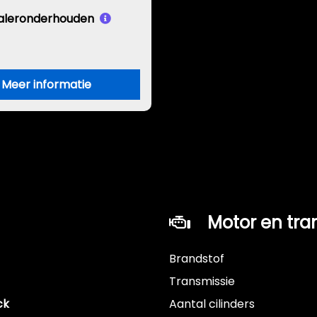
aleronderhouden
Meer informatie
Motor en tra
Brandstof
Transmissie
ck
Aantal cilinders