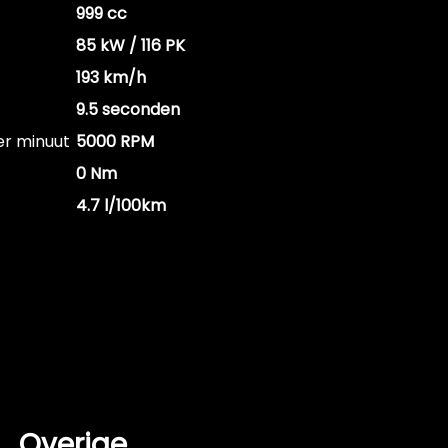
999 cc
85 kW / 116 PK
193 km/h
9.5 seconden
er minuut
5000 RPM
0 Nm
4.7 l/100km
Overige