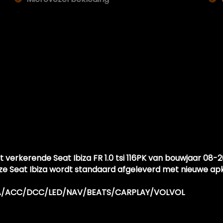
Middenarmsteun voor
Passagiersstoel in hoogte verstelbaar
Sfeerverlichting
Sportstoelen
Stuur leder
Stuur leder en multifunctioneel
Stuur verstelbaar
Stuurbekrachtiging
 verkerende Seat Ibiza FR 1.0 tsi 116PK van bouwjaar 08-
ze Seat Ibiza wordt standaard afgeleverd met nieuwe apk
MERA/ACC/DCC/LED/NAV/BEATS/CARPLAY/VOLVOL