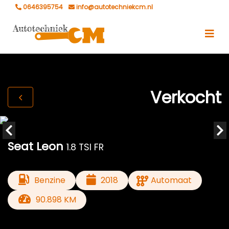
0646395754
info@autotechniekcm.nl
Verkocht
Seat Leon
1.8 TSI FR
Benzine
2018
Automaat
90.898 KM