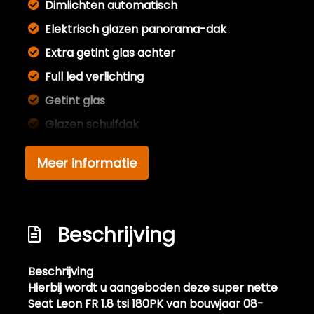
Dimlichten automatisch
Elektrisch glazen panorama-dak
Extra getint glas achter
Full led verlichting
Getint glas
Glazen schuifdak
Keyless entry
Meer informatie
Koplampreiniging
Koplampreiniging
Led achterlichten
Beschrijving
Led dagrijverlichting
Led koplampen
Beschrijving
Hierbij wordt u aangeboden deze super nette
Lichtmetalen velgen 18"
Seat Leon FR 1.8 tsi 180PK van bouwjaar 08-