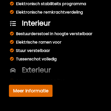
Elektronisch stabiliteits programma
Elektronische remkrachtverdeling
Interieur
Bestuurdersstoel in hoogte verstelbaar
Elektrische ramen voor
Stuur verstelbaar
Tussenschot volledig
Exterieur
Achterdeuren met ruiten
Centrale vergrendeling met
Meer informatie
afstandsbediening
Zijschuifdeur rechts