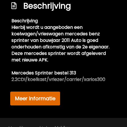
Beschrijving
Beschrijving
Hierbij wordt u aangeboden een
koelwagen/vrieswagen mercedes benz
sprinter van bouwjaar 2011 Auto is goed
onderhouden afkomstig van de 2e eigenaar.
Deze mercedes sprinter wordt afgeleverd
met nieuwe APK.
Mercedes Sprinter bestel 313
2.2CDI/koelkast/vriezer/carrier/xarios300
Extra informatie:
Meer informatie
Aangeboden mercedes sprinter
koelwagen/vrieswagen met een zeer koude
koeling! Diepvries/koeling van het merk
CARRIER uitvoering XARIOS 300, altijd goed
onderhouden! Lichte schade aan de