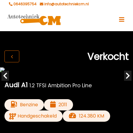
0646395754
info@autotechniekcm.nl
Verkocht
Audi A1
1.2 TFSI Ambition Pro Line
Benzine
2011
Handgeschakeld
124.380 KM