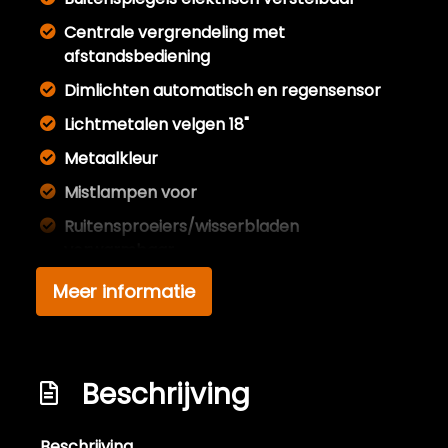
Centrale vergrendeling met
afstandsbediening
Dimlichten automatisch en regensensor
Lichtmetalen velgen 18"
Metaalkleur
Mistlampen voor
Ruitensproeiers/wisserbladen
verwarmbaar
Sportonderstel
Meer informatie
Warmtewerend glas
Interieur
Achterbank in delen neerklapbaar
Beschrijving
Airco
Beschrijving