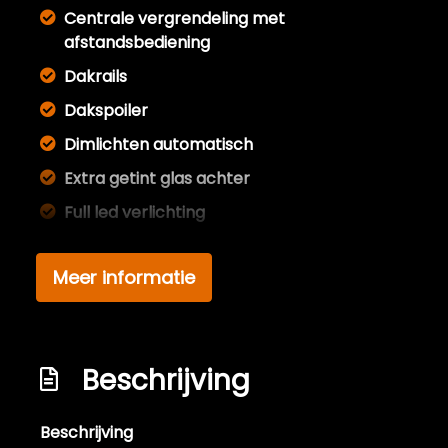
Centrale vergrendeling met
afstandsbediening
Dakrails
Dakspoiler
Dimlichten automatisch
Extra getint glas achter
Full led verlichting
Getint glas
Meer informatie
Koplampen adaptief
Koplampreiniging
Koplampreiniging
Beschrijving
Led koplampen
Led koplampen adaptief
Beschrijving