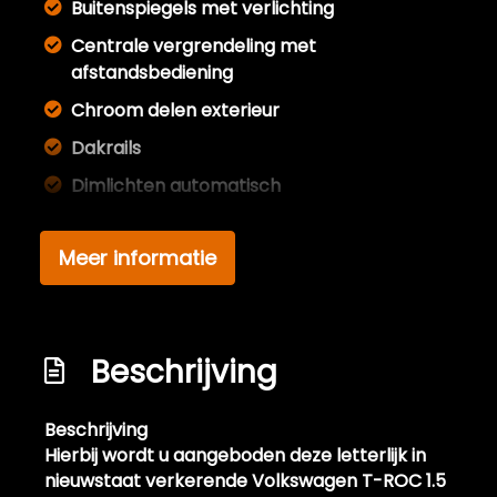
Buitenspiegels met verlichting
Centrale vergrendeling met
afstandsbediening
Chroom delen exterieur
Dakrails
Dimlichten automatisch
Elektrisch bedienbare achterklep
Meer informatie
Elektrisch glazen panorama-dak
Extra getint glas achter
Full led verlichting
Beschrijving
Getint glas
Led achterlichten
Beschrijving
Led dagrijverlichting
Hierbij wordt u aangeboden deze letterlijk in
nieuwstaat verkerende Volkswagen T-ROC 1.5
Led koplampen