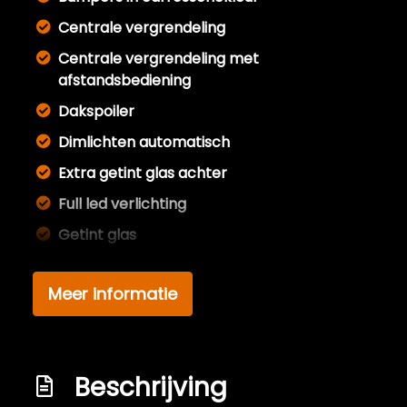
Centrale vergrendeling
Centrale vergrendeling met
afstandsbediening
Dakspoiler
Dimlichten automatisch
Extra getint glas achter
Full led verlichting
Getint glas
Getint warmtewerend glas
Meer informatie
Koplampreiniging
Koplampreiniging
Lichtmetalen velgen 17"
Beschrijving
Mistlampen voor