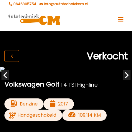
0646395754
info@autotechniekcm.nl
Verkocht
Volkswagen Golf
1.4 TSI Highline
Benzine
2017
Handgeschakeld
109.114 KM