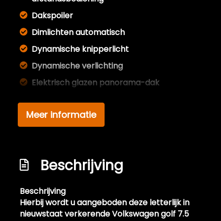
Dakspoiler
Dimlichten automatisch
Dynamische knipperlicht
Dynamische verlichting
Elektrisch glazen panorama-dak
Extra getint glas achter
Meer informatie
Full led verlichting
Getint glas
Glazen schuifdak
Beschrijving
Kleur wit
Koplampreiniging
Beschrijving
Led achterlichten
Hierbij wordt u aangeboden deze letterlijk in
nieuwstaat verkerende Volkswagen golf 7.5
Lichtmetalen velgen 17"