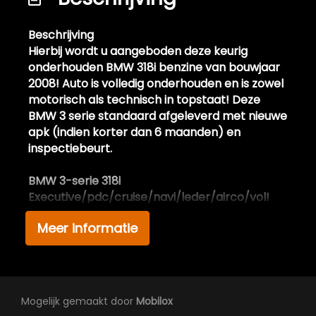
Buitenspiegels elektrisch verstelbaar
Centrale vergrendeling met
Beschrijving
afstandsbediening
Hierbij wordt u aangeboden deze keurig
onderhouden BMW 318i benzine van bouwjaar
Dimlichten automatisch en regensensor
2008! Auto is volledig onderhouden en is zowel
Extra getint glas achter
motorisch als technisch in topstaat! Deze
BMW 3 serie standaard afgeleverd met nieuwe
Getint glas
apk (indien korter dan 6 maanden) en
Getint warmtewerend glas
inspectiebeurt.
Lichtmetalen velgen 17"
BMW 3-serie 318i
Metaalkleur
Executive/pdc/cruise/navi/leder/airco/vol!
Mistlampen voor
Meer informatie
Extra informatie:
Mistlampen voor
Deze keurig onderhouden BMW 318I benzine
Park distance control
bouwjaar 2008 beschikt over de meest luxe
opties. De bmw is uitgerust met een
Parkeersensor achter
handgeschakelde 6 bak gecombineerd met
Mogelijk gemaakt door
Mobilox
Sportonderstel
de krachtige en zuinige 143pk 1.8 benzine