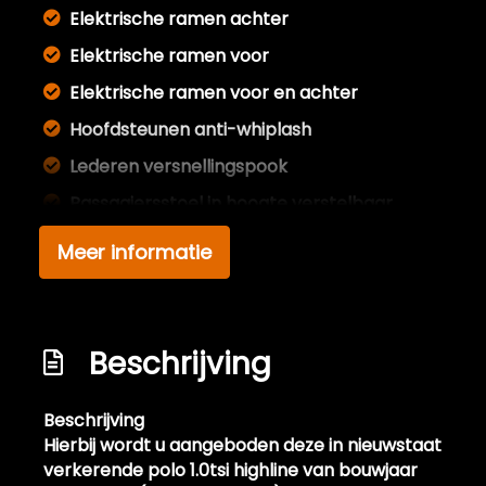
Elektrische ramen achter
Elektrische ramen voor
Elektrische ramen voor en achter
Hoofdsteunen anti-whiplash
Lederen versnellingspook
Passagiersstoel in hoogte verstelbaar
Sfeerverlichting
Meer informatie
Sportstoelen
Sportstuur
Stuur leder
Beschrijving
Stuur verstelbaar
Beschrijving
Stuurbekrachtiging
Hierbij wordt u aangeboden deze in nieuwstaat
Stuurbekrachtiging snelheidsafhankelijk
verkerende polo 1.0tsi highline van bouwjaar