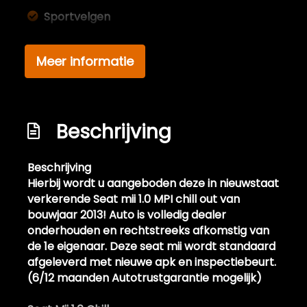
Sportvelgen
Interieur
Meer informatie
Achterbank in delen neerklapbaar
Airco
Bestuurdersstoel in hoogte verstelbaar
Beschrijving
Bluetooth media
Beschrijving
Elektrische ramen voor
Hierbij wordt u aangeboden deze in nieuwstaat
Lederen versnellingspook
verkerende Seat mii 1.0 MPI chill out van
bouwjaar 2013! Auto is volledig dealer
Stuur leder
onderhouden en rechtstreeks afkomstig van
Stuurbekrachtiging
de 1e eigenaar. Deze seat mii wordt standaard
afgeleverd met nieuwe apk en inspectiebeurt.
Overige
(6/12 maanden Autotrustgarantie mogelijk)
Anti blokkeer systeem