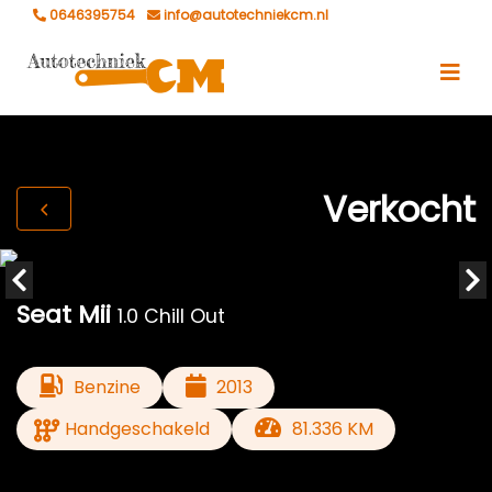
0646395754
info@autotechniekcm.nl
Verkocht
Seat Mii
1.0 Chill Out
Benzine
2013
Handgeschakeld
81.336 KM