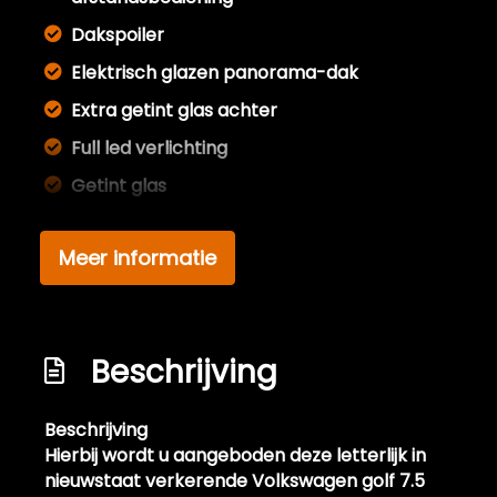
Dakspoiler
Elektrisch glazen panorama-dak
Extra getint glas achter
Full led verlichting
Getint glas
Glazen schuifdak
Meer informatie
Koplampreiniging
Led achterlichten
Led dagrijverlichting
Beschrijving
Led koplampen
Led koplampen adaptief
Beschrijving
Metaalkleur
Hierbij wordt u aangeboden deze letterlijk in
nieuwstaat verkerende Volkswagen golf 7.5
Mistlampen voor adaptief