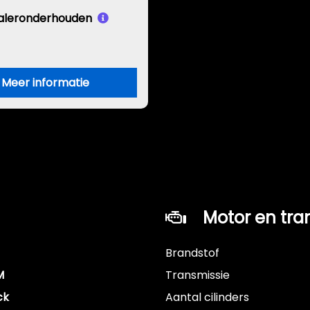
aleronderhouden
Meer informatie
Motor en tra
Brandstof
M
Transmissie
ck
Aantal cilinders