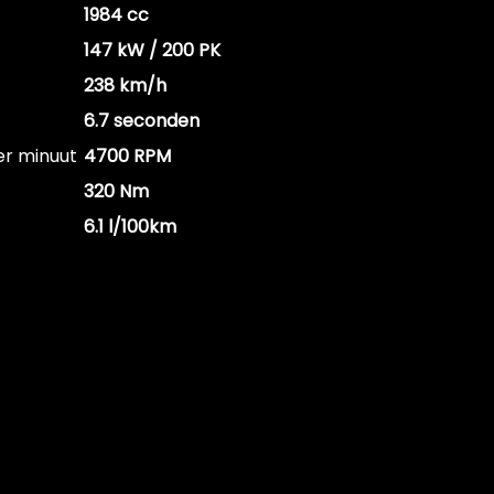
1984 cc
147 kW / 200 PK
238 km/h
6.7 seconden
er minuut
4700 RPM
320 Nm
6.1 l/100km