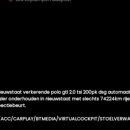
Lichtmetalen velgen 18"
Mistlampen voor adaptief
Parkeer assistent
Parkeersensor voor en achter
Side-skirts
Sportonderstel
Sportvelgen
Overige
n nieuwstaat verkerende polo gti 2.0 tsi 200pk dsg autom
Achteropkomend verkeer waarschuwing
aler onderhouden in nieuwstaat met slechts 74224km rije
Anti blokkeer systeem
pectiebeurt.
Anti doorslip regeling
PDC/ACC/CARPLAY/BTMEDIA/VIRTUALCOCKPIT/STOELVER
Apple carplay/android auto