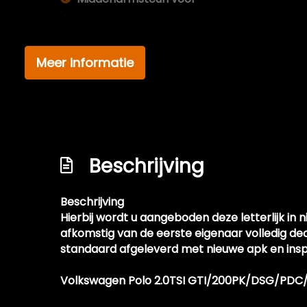
Passagiersstoel in hoogte verstelbaar
Sfeerverlichting
Meer informatie
Sportstoelen
Sportstuur
Stuur leder
Stuur verstelbaar
Beschrijving
Stuurbekrachtiging snelheidsafhankelijk
Voorstoelen verwarmd
Beschrijving
Zwarte hemel
Hierbij wordt u aangeboden deze letterlijk i
afkomstig van de eerste eigenaar volledig de
standaard afgeleverd met nieuwe apk en ins
Volkswagen Polo 2.0TSI GTI/200PK/DSG/