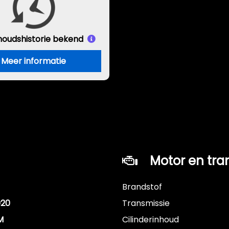
houds
historie bekend
Meer informatie
Motor en tra
Brandstof
020
Transmissie
M
Cilinderinhoud