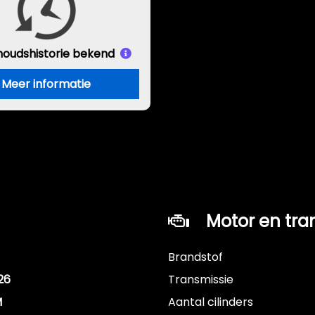
houds
historie bekend
Meer informatie
Motor en tra
Brandstof
26
Transmissie
M
Aantal cilinders