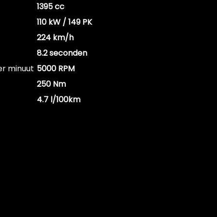
1395 cc
110 kW / 149 PK
224 km/h
8.2 seconden
er minuut
5000 RPM
250 Nm
4.7 l/100km