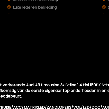
Luxe lederen bekleding
Microvezel bekleding
Middenarmsteun voor
Sportstoelen
Stuurbekrachtiging snelheidsafhankelijk
Voorstoelen verwarmd
Zwarte hemel
 verkerende Audi A3 Limousine 3x S-line 1.4 tfsi 150PK S-
omstig van de eerste eigenaar top onderhouden in en ex
pectiebeurt.
/NAV/CRUISE/ACC/MATRIXLED/ZANDLOPERS/VOL/LED/DCC