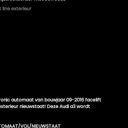
S line exterieur
Sportstuur leder
Volledig digitaal instrumentenpaneel
Zij airbag(s) voor
tronic automaat van bouwjaar 09-2016 facelift
terieur nieuwstaat! Deze Audi a3 wordt
/AUTOMAAT/VOL/NIEUWSTAAT