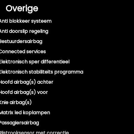
Overige
Anti blokkeer systeem
Anti doorslip regeling
Bestuurdersairbag
Connected services
Elektronisch sper differentieel
Elektronisch stabiliteits programma
Hoofd airbag(s) achter
Hoofd airbag(s) voor
Knie airbag(s)
Matrix led koplampen
Passagiersairbag
Rijstrooksensor met correctie