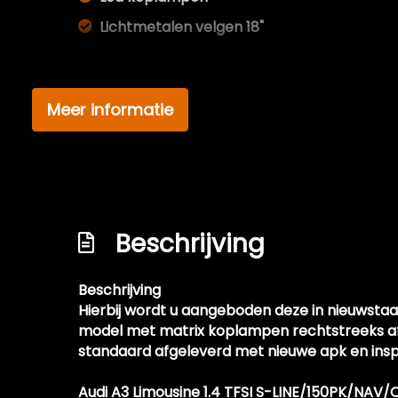
Lichtmetalen velgen 18"
Metaalkleur
Mistlampen voor
Meer informatie
Park distance control
Parkeersensor achter
Parkeersensor voor en achter
Sportonderstel
Beschrijving
Sportvelgen
Warmtewerend glas
Beschrijving
Hierbij wordt u aangeboden deze in nieuwstaat
model met matrix koplampen rechtstreeks afk
standaard afgeleverd met nieuwe apk en ins
Audi A3 Limousine 1.4 TFSI S-LINE/150PK