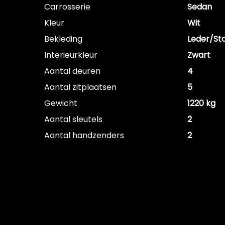
Carrosserie
Sedan
Kleur
Wit
Bekleding
Leder/St
Interieurkleur
Zwart
Aantal deuren
4
Aantal zitplaatsen
5
Gewicht
1220 kg
Aantal sleutels
2
Aantal handzenders
2