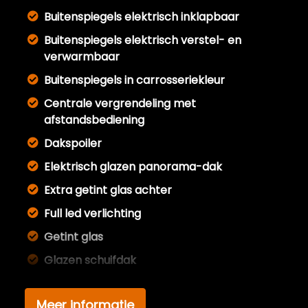
Buitenspiegels elektrisch inklapbaar
Buitenspiegels elektrisch verstel- en
verwarmbaar
Buitenspiegels in carrosseriekleur
Centrale vergrendeling met
afstandsbediening
Dakspoiler
Elektrisch glazen panorama-dak
Extra getint glas achter
Full led verlichting
Getint glas
Glazen schuifdak
Kleur zwart
Meer informatie
Koplampreiniging