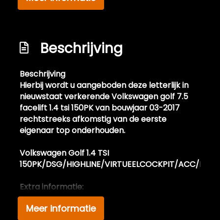
Led achterlichten
Led dagrijverlichting
Beschrijving
Led koplampen
Led koplampen adaptief
Beschrijving
Metaalkleur
Hierbij wordt u aangeboden deze letterlijk in
nieuwstaat verkerende Volkswagen golf 7.5
Mistlampen voor adaptief
facelift 1.4 tsi 150PK van bouwjaar 03-2017
Panoramadak
rechtstreeks afkomstig van de eerste
eigenaar top onderhouden.
Parkeer assistent
Parkeersensor voor en achter
Volkswagen Golf 1.4 TSI
150PK/DSG/HIGHLINE/VIRTUEELCOCKPIT/ACC/DY
Ruitensproeiers/wisserbladen
verwarmbaar
Extra informatie:
Spiegels elektrisch inklapbaar
Deze in nieuwstaat verkerende Volkswagen
Meer informatie
Golf 7.5 beschikt over de meest luxe opties. De
Sportvelgen