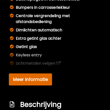
Bumpers in carrosseriekleur
Centrale vergrendeling met
afstandsbediening
Dimlichten automatisch
Extra getint glas achter
Getint glas
Keyless entry
Lichtmetalen velgen 17"
Metaalkleur
Meer informatie
Mistlampen voor
Park distance control
Parkeersensor achter
Beschrijving
Side-skirts