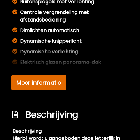
Buitenspiegels met verlichting
Centrale vergrendeling met
afstandsbediening
Dimlichten automatisch
Dynamische knipperlicht
Dynamische verlichting
Elektrisch glazen panorama-dak
Extra getint glas achter
Meer informatie
Full led verlichting
Getint glas
Glazen schuifdak
Beschrijving
Keyless entry
Koplampen adaptief
Beschrijving
Koplampreiniging
Hierbij wordt u aangeboden deze letterlijk in