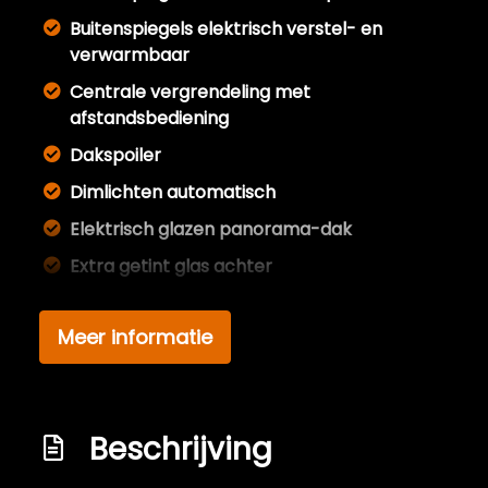
Buitenspiegels elektrisch verstel- en
verwarmbaar
Centrale vergrendeling met
afstandsbediening
Dakspoiler
Dimlichten automatisch
Elektrisch glazen panorama-dak
Extra getint glas achter
Full led verlichting
Meer informatie
Getint glas
Glazen schuifdak
Keyless entry
Beschrijving
Koplampen adaptief