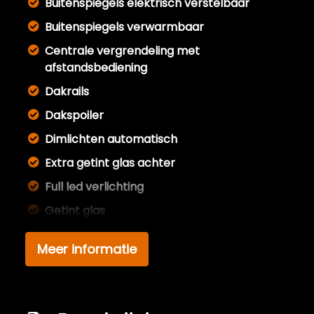
Buitenspiegels elektrisch verstelbaar
Buitenspiegels verwarmbaar
Centrale vergrendeling met
afstandsbediening
Dakrails
Dakspoiler
Dimlichten automatisch
Extra getint glas achter
Full led verlichting
Getint glas
Led achterlichten
Meer informatie
Led dagrijverlichting
Led koplampen
Lichtmetalen velgen 17"