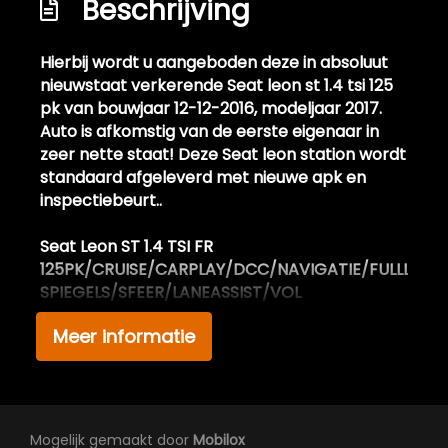
Beschrijving
Metaalkleur
Side-skirts
Hierbij wordt u aangeboden deze in absoluut
nieuwstaat verkerende Seat leon st 1.4 tsi 125
Spiegels elektrisch inklapbaar
pk van bouwjaar 12-12-2016, modeljaar 2017.
Sportonderstel
Auto is afkomstig van de eerste eigenaar in
zeer nette staat! Deze Seat leon station wordt
Sportvelgen
standaard afgeleverd met nieuwe apk en
Xenon verlichting
inspectiebeurt..
Interieur
Seat Leon ST 1.4 TSI FR
125PK/CRUISE/CARPLAY/DCC/NAVIGATIE/FULLLINK/
Achterbank in delen neerklapbaar
SPIEGELS/SFEER/LANEASSIST/VOL
Airco automatisch
Meer informatie
Extra informatie:
Armsteun achter
Deze in nieuwstaat verkerende Seat leon
Armsteun voor
station van bouwjaar 2016 beschikt over de
meest luxe opties. De Seat is afkomstig van de
Bagage-scheidingsnet
1e eigenaar, en bezit over 2 dikke kap sleutels,
Mogelijk gemaakt door
Mobilox