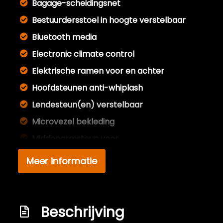
Bagage-scheidingsnet
Bestuurdersstoel in hoogte verstelbaar
Bluetooth media
Electronic climate control
Elektrische ramen voor en achter
Hoofdsteunen anti-whiplash
Lendesteun(en) verstelbaar
Microvezel bekleding
Middenarmsteun voor
Passagiersstoel in hoogte verstelbaar
Meer informatie
Sportstoelen
Stuur en versnellingspook (kunst)leder
Stuur verstelbaar
Beschrijving