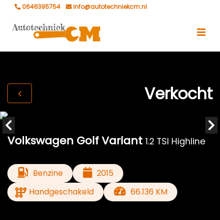
0646395754
info@autotechniekcm.nl
Verkocht
Volkswagen Golf Variant
1.2 TSI Highline
Benzine
2015
Handgeschakeld
66.136 KM