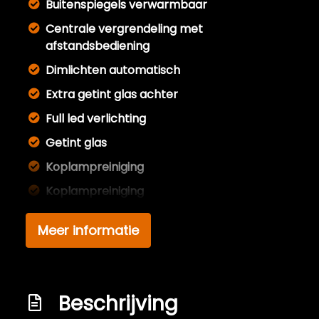
Buitenspiegels verwarmbaar
Centrale vergrendeling met
afstandsbediening
Dimlichten automatisch
Extra getint glas achter
Full led verlichting
Getint glas
Koplampreiniging
Koplampreiniging
Led dagrijverlichting
Meer informatie
Led koplampen
Lichtmetalen velgen 17"
Metaalkleur
Beschrijving
Mistlampen voor adaptief