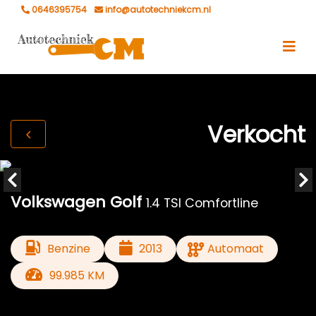
0646395754
info@autotechniekcm.nl
Verkocht
Volkswagen Golf
1.4 TSI Comfortline
Benzine
2013
Automaat
99.985 KM