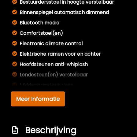
Bestuurdersstoel in hoogte verstelbaar
Binnenspiegel automatisch dimmend
Bluetooth media
Comfortstoel(en)
Electronic climate control
Elektrische ramen voor en achter
Hoofdsteunen anti-whiplash
Lendesteun(en) verstelbaar
Middenarmsteun voor
Passagiersstoel in hoogte verstelbaar
Meer informatie
Stuur en versnellingspook (kunst)leder
Stuur leder en multifunctioneel
Stuur verstelbaar
Beschrijving