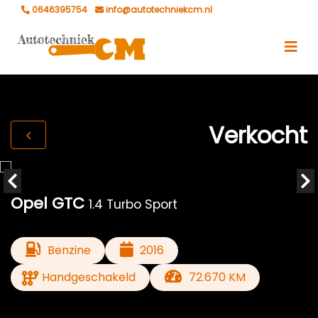
0646395754
info@autotechniekcm.nl
Verkocht
Opel GTC
1.4 Turbo Sport
Benzine
2016
Handgeschakeld
72.670 KM