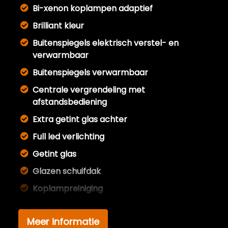
Bi-xenon koplampen adaptief
Brilliant kleur
Buitenspiegels elektrisch verstel- en
verwarmbaar
Buitenspiegels verwarmbaar
Centrale vergrendeling met
afstandsbediening
Extra getint glas achter
Full led verlichting
Getint glas
Glazen schuifdak
Koplampreiniging
Led achterlichten
Meer informatie
Lichtmetalen velgen 18"