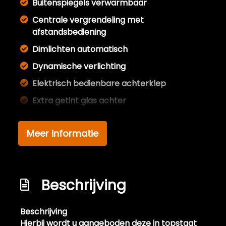
Buitenspiegels verwarmbaar
Centrale vergrendeling met
afstandsbediening
Dimlichten automatisch
Dynamische verlichting
Elektrisch bedienbare achterklep
Extra getint glas achter
Full led verlichting
Meer informatie
Getint glas
Keyless entry
Kleur zwart
Beschrijving
Koplampreiniging
Led achterlichten
Beschrijving
Led dagrijverlichting
Hierbij wordt u aangeboden deze in topstaat