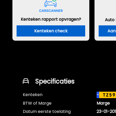
Kenteken rapport opvragen?
Auto
Kenteken check
Aan
Specificaties
Kenteken
TZ59
NL
BTW of Marge
Marge
Datum eerste toelating
23-01-20