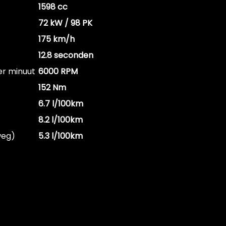
1598 cc
72 kW / 98 PK
175 km/h
12.8 seconden
er minuut
6000 RPM
152 Nm
6.7 l/100km
8.2 l/100km
weg)
5.3 l/100km