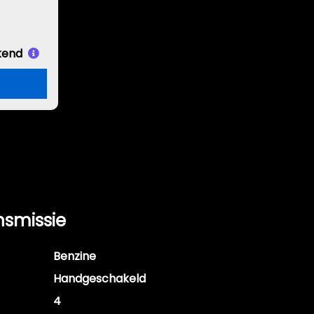
kend
nsmissie
Benzine
Handgeschakeld
4