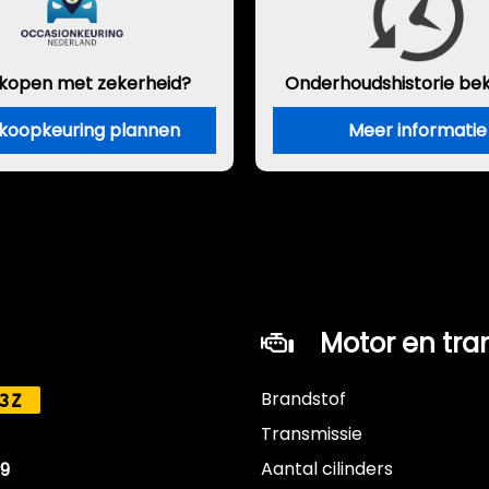
 kopen met zekerheid?
Onderhouds
historie be
koopkeuring plannen
Meer informatie
Motor en tra
Brandstof
3Z
Transmissie
Aantal cilinders
19